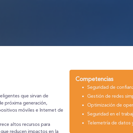
Competencias
Seguridad de confian
teligentes que sirvan de
Gestión de redes simp
 de próxima generación,
Optimización de ope
positivos móviles e Internet de
Seguridad en el tra
Telemetría de datos y 
frece altos recursos para
 que reducen impactos en la