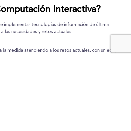
omputación Interactiva?
 e implementar tecnologías de información de última
a las necesidades y retos actuales.
a la medida atendiendo a los retos actuales, con un equipo
o.
nes de colaboración con la propuesta de soporte y
 Aruba, lo que permite ofrecer siempre las mejores