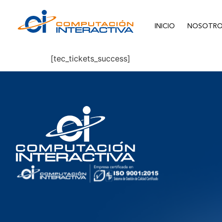
INICIO
NOSOTRO
[tec_tickets_success]